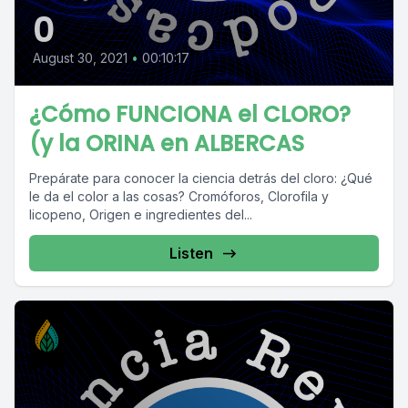
0
August 30, 2021
•
00:10:17
¿Cómo FUNCIONA el CLORO?
(y la ORINA en ALBERCAS
Prepárate para conocer la ciencia detrás del cloro: ¿Qué
le da el color a las cosas? Cromóforos, Clorofila y
licopeno, Origen e ingredientes del...
Listen