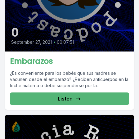
0
September 27, 2021
•
00:07:51
Embarazos
¿Es conveniente para los bebés que sus madres se
vacunen desde el embarazo? ¿Reciben anticuerpos en la
leche materna o debe suspenderse por la...
Listen