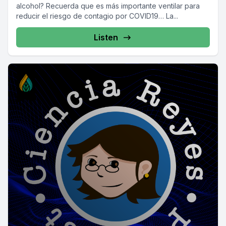
alcohol? Recuerda que es más importante ventilar para
reducir el riesgo de contagio por COVID19… La...
Listen